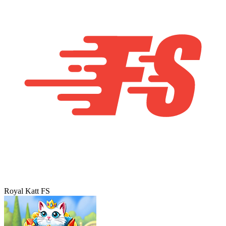
Royal Katt FS