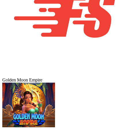
Golden Moon Empire