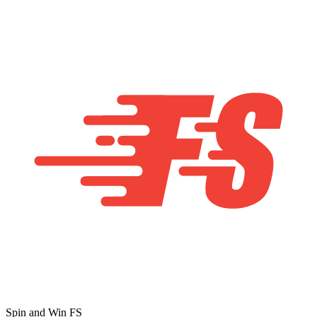
Spin and Win FS