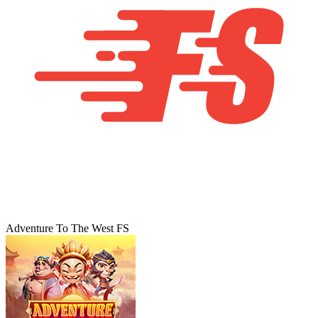
Adventure To The West FS