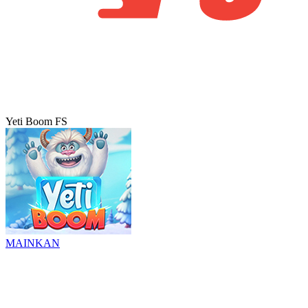
Yeti Boom FS
MAINKAN