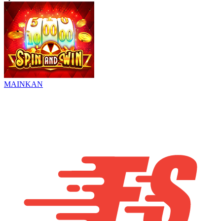
MAINKAN