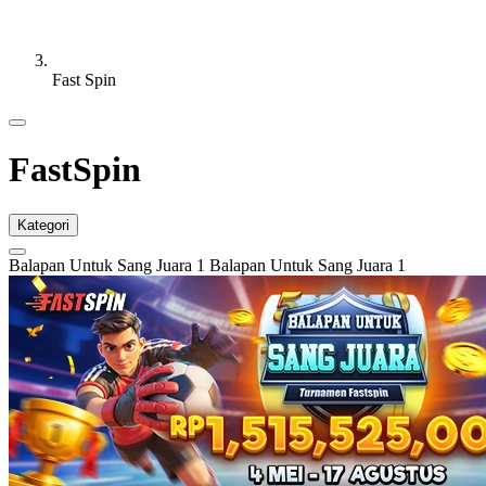
Fast Spin
FastSpin
Kategori
Balapan Untuk Sang Juara 1
Balapan Untuk Sang Juara 1