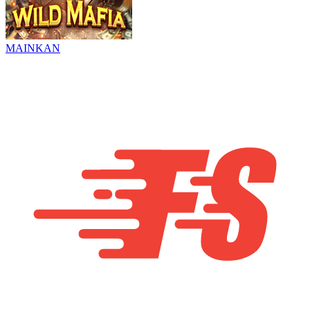
MAINKAN