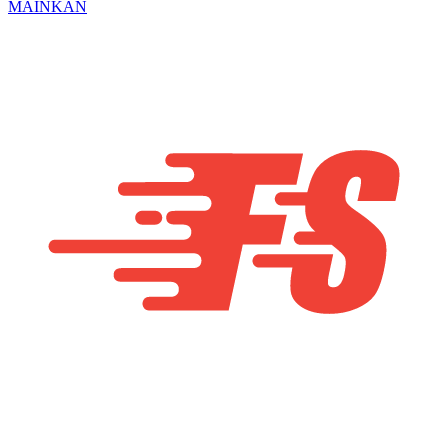
MAINKAN