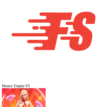
Money Empire FS