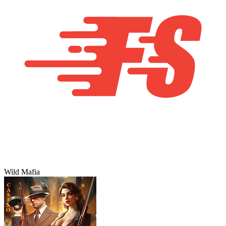
Wild Mafia