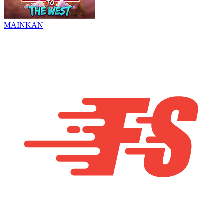
MAINKAN