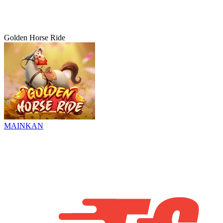
Golden Horse Ride
MAINKAN