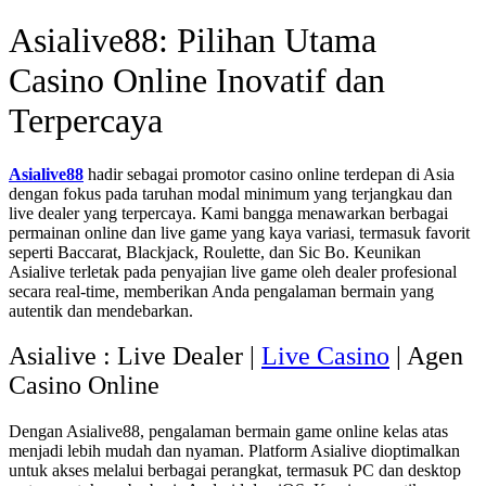
Asialive88: Pilihan Utama
Casino Online Inovatif dan
Terpercaya
Asialive88
hadir sebagai promotor casino online terdepan di Asia
dengan fokus pada taruhan modal minimum yang terjangkau dan
live dealer yang terpercaya. Kami bangga menawarkan berbagai
permainan online dan live game yang kaya variasi, termasuk favorit
seperti Baccarat, Blackjack, Roulette, dan Sic Bo. Keunikan
Asialive terletak pada penyajian live game oleh dealer profesional
secara real-time, memberikan Anda pengalaman bermain yang
autentik dan mendebarkan.
Asialive : Live Dealer |
Live Casino
| Agen
Casino Online
Dengan Asialive88, pengalaman bermain game online kelas atas
menjadi lebih mudah dan nyaman. Platform Asialive dioptimalkan
untuk akses melalui berbagai perangkat, termasuk PC dan desktop