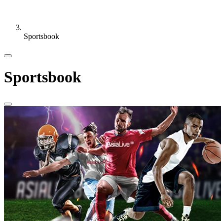
Sportsbook
Sportsbook