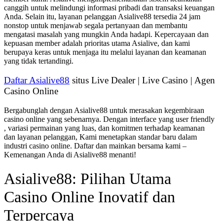
canggih untuk melindungi informasi pribadi dan transaksi keuangan
Anda. Selain itu, layanan pelanggan Asialive88 tersedia 24 jam
nonstop untuk menjawab segala pertanyaan dan membantu
mengatasi masalah yang mungkin Anda hadapi. Kepercayaan dan
kepuasan member adalah prioritas utama Asialive, dan kami
berupaya keras untuk menjaga itu melalui layanan dan keamanan
yang tidak tertandingi.
Daftar Asialive88
situs Live Dealer | Live Casino | Agen
Casino Online
Bergabunglah dengan Asialive88 untuk merasakan kegembiraan
casino online yang sebenarnya. Dengan interface yang user friendly
, variasi permainan yang luas, dan komitmen terhadap keamanan
dan layanan pelanggan, Kami menetapkan standar baru dalam
industri casino online. Daftar dan mainkan bersama kami –
Kemenangan Anda di Asialive88 menanti!
Asialive88: Pilihan Utama
Casino Online Inovatif dan
Terpercaya