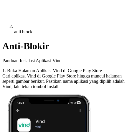
anti block
Anti-Blokir
Panduan Instalasi Aplikasi Vind
1. Buka Halaman Aplikasi Vind di Google Play Store
Cari aplikasi Vind di Google Play Store hingga muncul halaman
seperti gambar berikut. Pastikan nama aplikasi yang dipilih adalah
Vind, lalu tekan tombol Install.