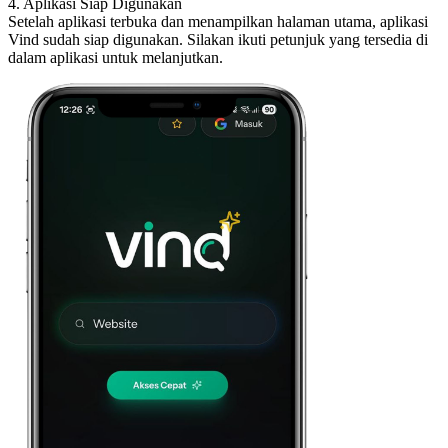
4. Aplikasi Siap Digunakan
Setelah aplikasi terbuka dan menampilkan halaman utama, aplikasi
Vind sudah siap digunakan. Silakan ikuti petunjuk yang tersedia di
dalam aplikasi untuk melanjutkan.