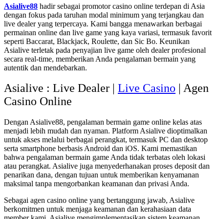
Asialive88
hadir sebagai promotor casino online terdepan di Asia
dengan fokus pada taruhan modal minimum yang terjangkau dan
live dealer yang terpercaya. Kami bangga menawarkan berbagai
permainan online dan live game yang kaya variasi, termasuk favorit
seperti Baccarat, Blackjack, Roulette, dan Sic Bo. Keunikan
Asialive terletak pada penyajian live game oleh dealer profesional
secara real-time, memberikan Anda pengalaman bermain yang
autentik dan mendebarkan.
Asialive : Live Dealer |
Live Casino
| Agen
Casino Online
Dengan Asialive88, pengalaman bermain game online kelas atas
menjadi lebih mudah dan nyaman. Platform Asialive dioptimalkan
untuk akses melalui berbagai perangkat, termasuk PC dan desktop
serta smartphone berbasis Android dan iOS. Kami memastikan
bahwa pengalaman bermain game Anda tidak terbatas oleh lokasi
atau perangkat. Asialive juga menyederhanakan proses deposit dan
penarikan dana, dengan tujuan untuk memberikan kenyamanan
maksimal tanpa mengorbankan keamanan dan privasi Anda.
Sebagai agen casino online yang bertanggung jawab, Asialive
berkomitmen untuk menjaga keamanan dan kerahasiaan data
member kami. Asialive mengimplementasikan sistem keamanan