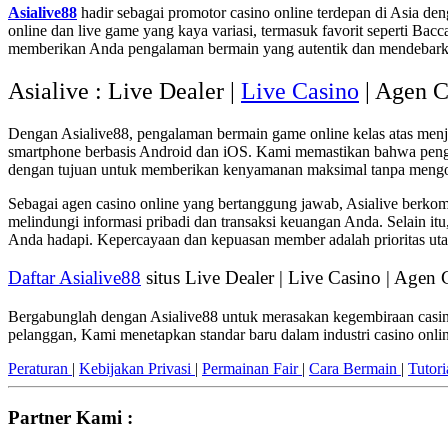
Asialive88
hadir sebagai promotor casino online terdepan di Asia 
online dan live game yang kaya variasi, termasuk favorit seperti Bacca
memberikan Anda pengalaman bermain yang autentik dan mendebark
Asialive : Live Dealer |
Live Casino
| Agen C
Dengan Asialive88, pengalaman bermain game online kelas atas menja
smartphone berbasis Android dan iOS. Kami memastikan bahwa pengal
dengan tujuan untuk memberikan kenyamanan maksimal tanpa meng
Sebagai agen casino online yang bertanggung jawab, Asialive berk
melindungi informasi pribadi dan transaksi keuangan Anda. Selain 
Anda hadapi. Kepercayaan dan kepuasan member adalah prioritas utam
Daftar Asialive88
situs Live Dealer | Live Casino | Agen
Bergabunglah dengan Asialive88 untuk merasakan kegembiraan casino
pelanggan, Kami menetapkan standar baru dalam industri casino onl
Peraturan
|
Kebijakan Privasi
|
Permainan Fair
|
Cara Bermain
|
Tutori
Partner Kami :