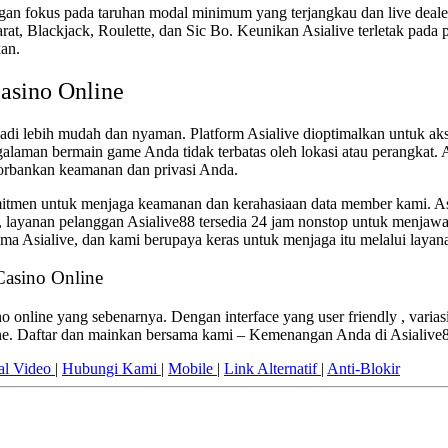
dengan fokus pada taruhan modal minimum yang terjangkau dan live de
rat, Blackjack, Roulette, dan Sic Bo. Keunikan Asialive terletak pada p
an.
asino Online
di lebih mudah dan nyaman. Platform Asialive dioptimalkan untuk aks
aman bermain game Anda tidak terbatas oleh lokasi atau perangkat. A
orbankan keamanan dan privasi Anda.
omitmen untuk menjaga keamanan dan kerahasiaan data member kami. A
itu, layanan pelanggan Asialive88 tersedia 24 jam nonstop untuk menj
a Asialive, dan kami berupaya keras untuk menjaga itu melalui layana
 Casino Online
 online yang sebenarnya. Dengan interface yang user friendly , varia
ine. Daftar dan mainkan bersama kami – Kemenangan Anda di Asialive
al Video
|
Hubungi Kami
|
Mobile
|
Link Alternatif
|
Anti-Blokir