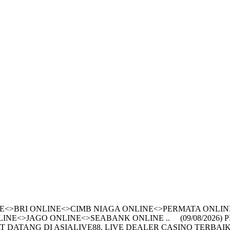
NE<>BRI ONLINE<>CIMB NIAGA ONLINE<>PERMATA ONL
NLINE<>JAGO ONLINE<>SEABANK ONLINE ..
(09/08/2026)
P
 DATANG DI ASIALIVE88, LIVE DEALER CASINO TERBAIK 