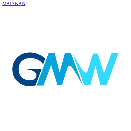
MAINKAN