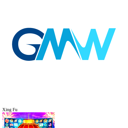
Xing Fu