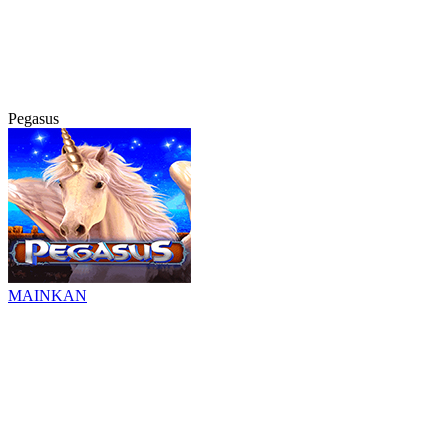
Pegasus
MAINKAN