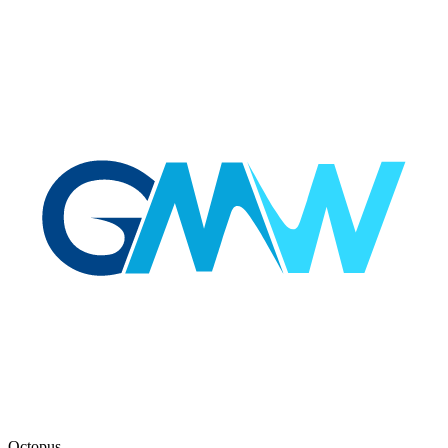
Octopus