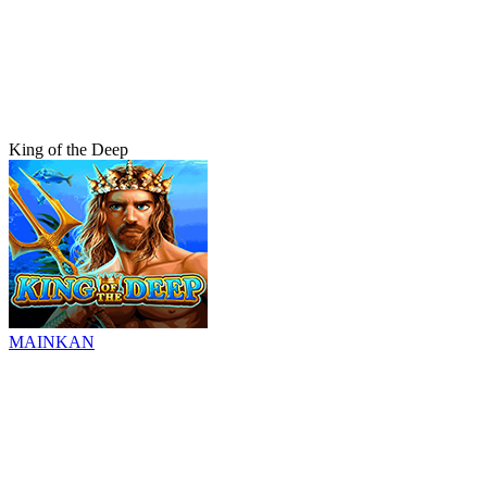
King of the Deep
MAINKAN