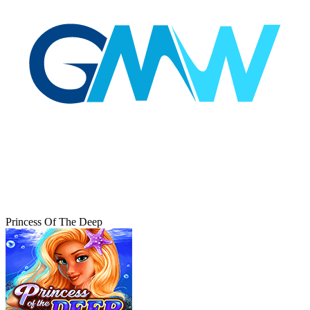
Princess Of The Deep