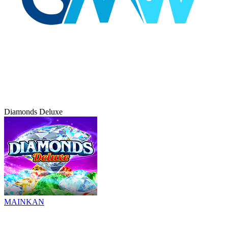
Diamonds Deluxe
MAINKAN