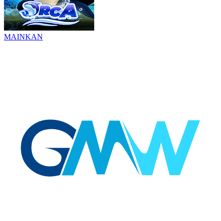
MAINKAN