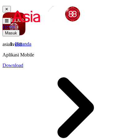
✕
Daftar
Masuk
Beranda
asialive88
Aplikasi Mobile
Download