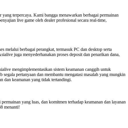
aler yang terpercaya. Kami bangga menawarkan berbagai permainan
enyajian live game oleh dealer profesional secara real-time,
es melalui berbagai perangkat, termasuk PC dan desktop serta
sialive juga menyederhanakan proses deposit dan penarikan dana,
sialive mengimplementasikan sistem keamanan canggih untuk
awab segala pertanyaan dan membantu mengatasi masalah yang mungkin
n dan keamanan yang tidak tertandingi.
si permainan yang luas, dan komitmen terhadap keamanan dan layanan
88 menanti!