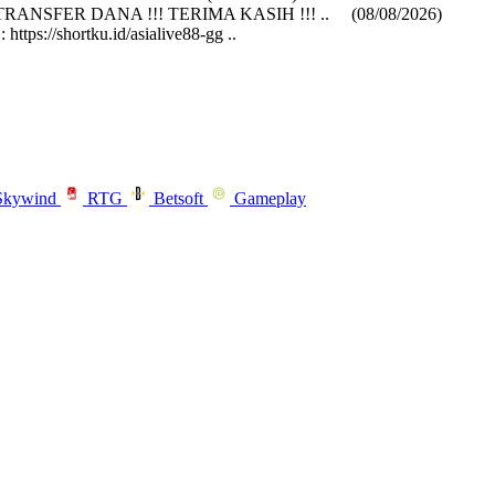
NSFER DANA !!! TERIMA KASIH !!! ..
(08/08/2026)
 : https://shortku.id/asialive88-gg ..
Skywind
RTG
Betsoft
Gameplay