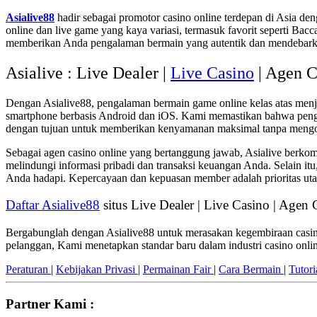
Asialive88
hadir sebagai promotor casino online terdepan di Asia 
online dan live game yang kaya variasi, termasuk favorit seperti Bacca
memberikan Anda pengalaman bermain yang autentik dan mendebark
Asialive : Live Dealer |
Live Casino
| Agen C
Dengan Asialive88, pengalaman bermain game online kelas atas menja
smartphone berbasis Android dan iOS. Kami memastikan bahwa pengal
dengan tujuan untuk memberikan kenyamanan maksimal tanpa meng
Sebagai agen casino online yang bertanggung jawab, Asialive berk
melindungi informasi pribadi dan transaksi keuangan Anda. Selain 
Anda hadapi. Kepercayaan dan kepuasan member adalah prioritas utam
Daftar Asialive88
situs Live Dealer | Live Casino | Agen
Bergabunglah dengan Asialive88 untuk merasakan kegembiraan casino
pelanggan, Kami menetapkan standar baru dalam industri casino onl
Peraturan
|
Kebijakan Privasi
|
Permainan Fair
|
Cara Bermain
|
Tutori
Partner Kami :