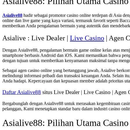
Asialive88: Pilihan Utama Casino
Asialive88
hadir sebagai promotor casino online terdepan di Asia 
online dan live game yang kaya variasi, termasuk favorit seperti Bacca
memberikan Anda pengalaman bermain yang autentik dan mendebark
Asialive : Live Dealer |
Live Casino
| Agen C
Dengan Asialive88, pengalaman bermain game online kelas atas menja
smartphone berbasis Android dan iOS. Kami memastikan bahwa pengal
dengan tujuan untuk memberikan kenyamanan maksimal tanpa meng
Sebagai agen casino online yang bertanggung jawab, Asialive berk
melindungi informasi pribadi dan transaksi keuangan Anda. Selain 
Anda hadapi. Kepercayaan dan kepuasan member adalah prioritas utam
Daftar Asialive88
situs Live Dealer | Live Casino | Agen
Bergabunglah dengan Asialive88 untuk merasakan kegembiraan casino
pelanggan, Kami menetapkan standar baru dalam industri casino onl
Asialive88: Pilihan Utama Casino