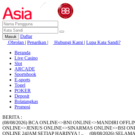
Daftar
Masuk
Obrolan
|
Penarikan
|
Hubungi Kami
|
Lupa Kata Sandi?
Beranda
Live Casino
Slot
ARCADE
Sportsbook
E-sports
Togel
POKER
Deposit
Bolatangkas
Promosi
BERITA :
(08/08/2026)
BCA ONLINE<>BNI ONLINE<>MANDIRI OFFL
ONLINE<>JENIUS ONLINE<>SINARMAS ONLINE<>BSI O
ONLINE 24JAM SETIAP HARINYA ! ..
(08/08/2026)
SELAMAT