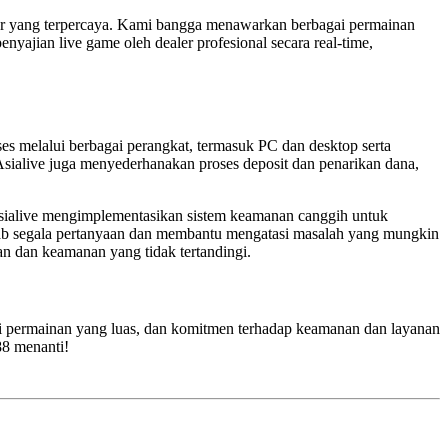
aler yang terpercaya. Kami bangga menawarkan berbagai permainan
enyajian live game oleh dealer profesional secara real-time,
es melalui berbagai perangkat, termasuk PC dan desktop serta
sialive juga menyederhanakan proses deposit dan penarikan dana,
sialive mengimplementasikan sistem keamanan canggih untuk
awab segala pertanyaan dan membantu mengatasi masalah yang mungkin
n dan keamanan yang tidak tertandingi.
si permainan yang luas, dan komitmen terhadap keamanan dan layanan
88 menanti!