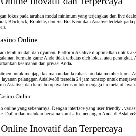
 Online Inovatif dan Terpercaya
dengan fokus pada taruhan modal minimum yang terjangkau dan live de
rat, Blackjack, Roulette, dan Sic Bo. Keunikan Asialive terletak pada p
an.
asino Online
di lebih mudah dan nyaman. Platform Asialive dioptimalkan untuk aks
aman bermain game Anda tidak terbatas oleh lokasi atau perangkat. A
orbankan keamanan dan privasi Anda.
omitmen untuk menjaga keamanan dan kerahasiaan data member kami. A
itu, layanan pelanggan Asialive88 tersedia 24 jam nonstop untuk menj
a Asialive, dan kami berupaya keras untuk menjaga itu melalui layana
 Casino Online
 online yang sebenarnya. Dengan interface yang user friendly , varia
ine. Daftar dan mainkan bersama kami – Kemenangan Anda di Asialive
 Online Inovatif dan Terpercaya