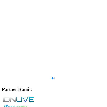
Partner Kami :