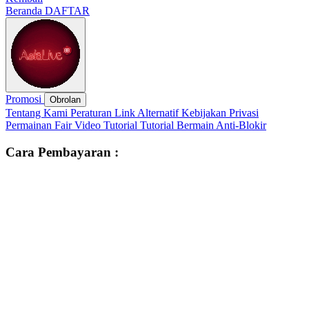
Beranda
DAFTAR
Promosi
Obrolan
Tentang Kami
Peraturan
Link Alternatif
Kebijakan Privasi
Permainan Fair
Video Tutorial
Tutorial Bermain
Anti-Blokir
Cara Pembayaran :