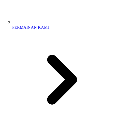
PERMAINAN KAMI