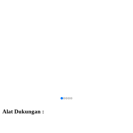
Alat Dukungan :